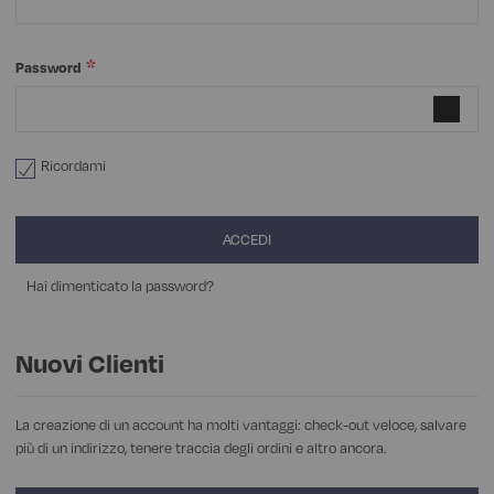
VEDI TUTTI I PRODOTTI
PANTALONI GONNE E BERMUDA
MAGLIERIA POLO MAGLIETTE
DIVISE ASA
GREMBIULI
GREMBIULI SCUOLA, ASILO, INFANZIA
Password
VEDI TUTTI I PRODOTTI
PANTALONI GONNE E BERMUDA
VEDI TUTTI I PRODOTTI
MAGLIERIA POLO MAGLIETTE
TOVAGLIATO
Ricordami
VEDI TUTTI I PRODOTTI
PANTALONI GONNE E BERMUDA
NOVITÀ
ACCEDI
PANTALONI EXTRA LARGE
Hai dimenticato la password?
VEDI TUTTI I PRODOTTI
Nuovi Clienti
La creazione di un account ha molti vantaggi: check-out veloce, salvare
più di un indirizzo, tenere traccia degli ordini e altro ancora.