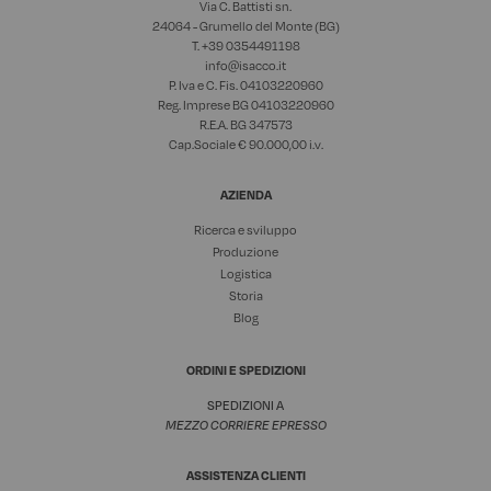
Via C. Battisti sn.
24064 - Grumello del Monte (BG)
T. +39
0354491198
info@isacco.it
P. Iva e C. Fis. 04103220960
Reg. Imprese BG 04103220960
R.E.A. BG 347573
Cap.Sociale € 90.000,00 i.v.
AZIENDA
Ricerca e sviluppo
Produzione
Logistica
Storia
Blog
ORDINI E SPEDIZIONI
SPEDIZIONI A
MEZZO CORRIERE EPRESSO
ASSISTENZA CLIENTI