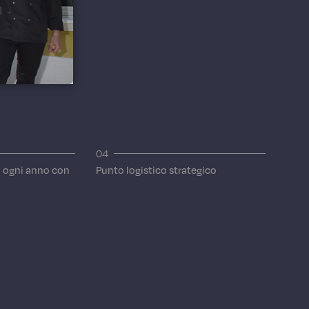
IÙ
04
i ogni anno con
Punto logistico strategico