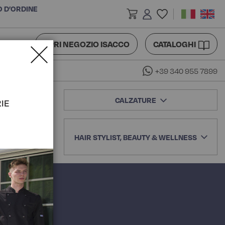
O D’ORDINE
APRI NEGOZIO ISACCO
CATALOGHI
+39 340 955 7899
CALZATURE
IE
HAIR STYLIST, BEAUTY & WELLNESS
GNA