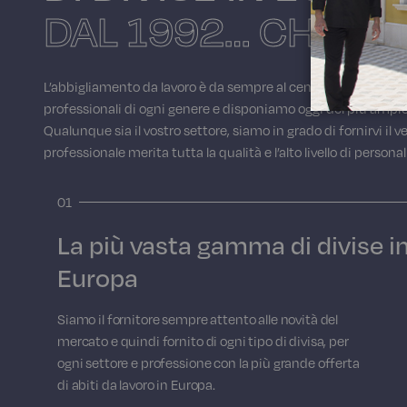
DAL 1992… CHE TI 
L’abbigliamento da lavoro è da sempre al centro della nostra a
professionali di ogni genere e disponiamo oggi del più ampio
Qualunque sia il vostro settore, siamo in grado di fornirvi il v
professionale merita tutta la qualità e l’alto livello di persona
01
La più vasta gamma di divise i
Europa
Siamo il fornitore sempre attento alle novità del
mercato e quindi fornito di ogni tipo di divisa, per
ogni settore e professione con la più grande offerta
di abiti da lavoro in Europa.