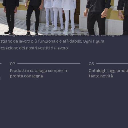
AIUTA A VENDERE DI P
ttività. Conosciamo bene tutte le esigenze relative agli abiti
 catalogo di abbigliamento da lavoro online in pronta consegna.
estiario da lavoro più funzionale e affidabile. Ogni figura
lizzazione dei nostri vestiti da lavoro.
02
03
Prodotti a catalogo sempre in
Cataloghi aggiornat
n
pronta consegna
tante novità