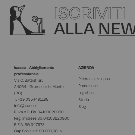
ISCRIVITI
ALLA
NEW
Isacco - Abbigliamento
AZIENDA
professionale
Ricerca e sviluppo
Via C. Battisti sn.
Produzione
24064 - Grumello del Monte
Logistica
(BG)
T. +39
0354491198
Storia
info@isacco.it
Blog
P. Iva e C. Fis. 04103220960
Reg. Imprese BG 04103220960
R.E.A. BG 347573
Cap.Sociale € 90.000,00 i.v.